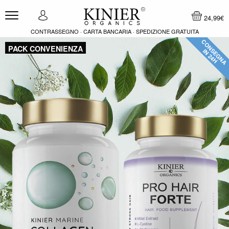
24,99€
CONTRASSEGNO · CARTA BANCARIA · SPEDIZIONE GRATUITA
Multiproduct store
Salta al contenuto
CONSEGNA
PACK CONVENIENZA
IN 24H