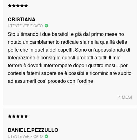
Valutato
5
su 5
CRISTIANA
UTENTE VERIFICATO
Sto ultimando i due barattoli e già dal primo mese ho
notato un cambiamento radicale sia nella qualità della
pelle che in quella dei capelli. Sono un’appassionata di
integrazione e consiglio questi prodotti a tutti! Il mio
terrore è doverli interrompere dopo i quattro mesi…per
cortesia fatemi sapere se è possibile ricominciare subito
ad assumerli così procedo con l’ordine
4 MESI
Valutato
5
su 5
DANIELE.PEZZULLO
UTENTE VERIFICATO