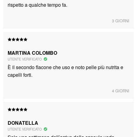
rispetto a qualche tempo fa.
3 GIORNI
Valutato
5
su 5
MARTINA COLOMBO
UTENTE VERIFICATO
È il secondo flacone che uso e noto pelle più nutrita e
capelli forti.
4 GIORNI
Valutato
5
su 5
DONATELLA
UTENTE VERIFICATO