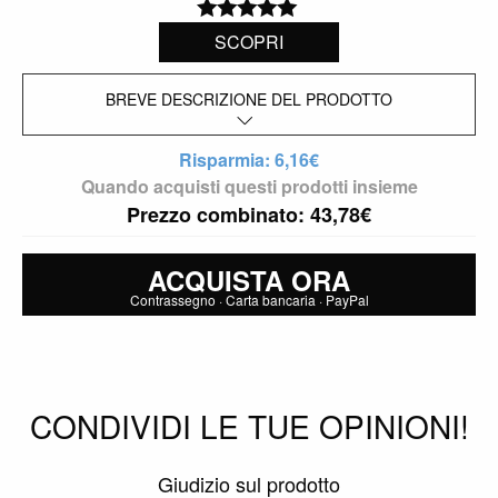
4.94
out of
SCOPRI
5(98)
BREVE DESCRIZIONE DEL PRODOTTO
Risparmia: 6,16€
Quando acquisti questi prodotti insieme
Prezzo combinato:
43,78
€
ACQUISTA ORA
Contrassegno · Carta bancaria · PayPal
CONDIVIDI LE TUE OPINIONI!
Giudizio sul prodotto