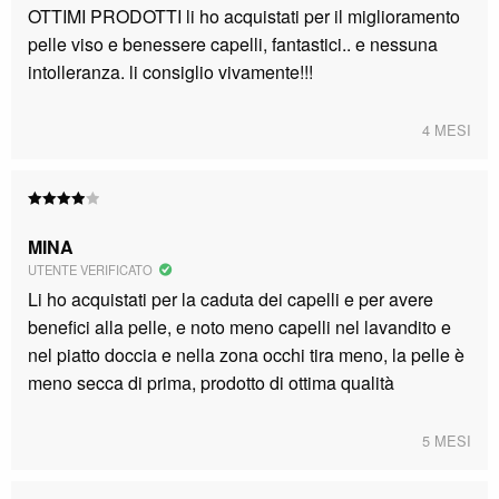
OTTIMI PRODOTTI li ho acquistati per il miglioramento
pelle viso e benessere capelli, fantastici.. e nessuna
intolleranza. li consiglio vivamente!!!
4 MESI
Valutato
4
su 5
MINA
UTENTE VERIFICATO
Li ho acquistati per la caduta dei capelli e per avere
benefici alla pelle, e noto meno capelli nel lavandito e
nel piatto doccia e nella zona occhi tira meno, la pelle è
meno secca di prima, prodotto di ottima qualità
5 MESI