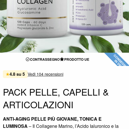
CONSEGNA
CONTRASSEGNO
PRODOTTO UE
IN 24H
4.8 su 5
★
Vedi 104 recensioni
PACK PELLE, CAPELLI &
ARTICOLAZIONI
ANTI-AGING
PELLE PIÙ GIOVANE, TONICA E
LUMINOSA
– Il Collagene Marino, l’Acido Ialuronico e la