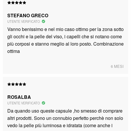
Valutato
5
su 5
STEFANO GRECO
UTENTE VERIFICATO
Vanno benissimo e nel mio caso ottimo per la zona sotto
gli occhi e la pelle del viso, i capelli che si notano come
più corposi e stanno meglio al loro posto. Combinazione
ottima
6 MESI
Valutato
5
su 5
ROSALBA
UTENTE VERIFICATO
Da quando uso queste capsule ,ho smesso di comprare
altri prodotti. Sono un connubio perfetto perchè non solo
vedo la pelle più luminosa e idratata (come anche i