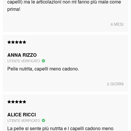
capelli) ma le articolazioni non mi fanno più male come
prima!
6 MESI
Valutato
5
su 5
ANNA RIZZO
UTENTE VERIFICATO
Pelle nutrita, capelli meno cadono.
2 GIORNI
Valutato
5
su 5
ALICE RICCI
UTENTE VERIFICATO
La pelle si sente più nutrita e i capelli cadono meno