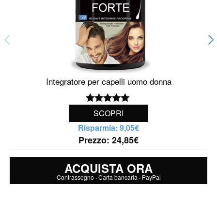
Integratore per capelli uomo donna
4.90
out of
SCOPRI
5(157)
Risparmia: 9,05€
Prezzo:
24,85
€
ACQUISTA ORA
Contrassegno · Carta bancaria · PayPal